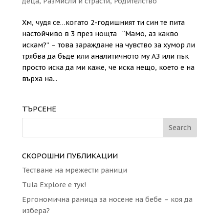
деца
,
Размисли и страсти
,
Родителство
Хм, чудя се…когато 2-годишният ти син те пита
настойчиво в 3 през нощта “Мамо, аз какво
искам?” – това зараждане на чувство за хумор ли
трябва да бъде или аналитичното му АЗ или пък
просто иска да ми каже, че иска нещо, което е на
върха на...
ТЪРСЕНЕ
СКОРОШНИ ПУБЛИКАЦИИ
Тестване на мрежести раници
Tula Explore е тук!
Eргономична раница за носене на бебе – коя да
избера?