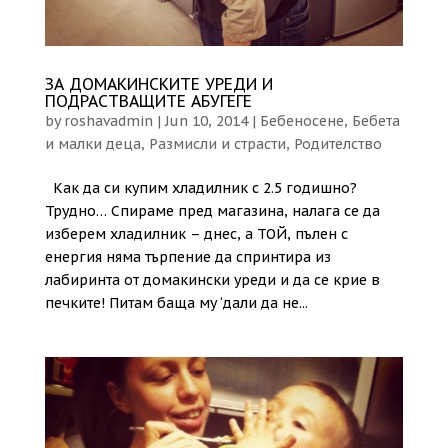
ЗА ДОМАКИНСКИТЕ УРЕДИ И
ПОДРАСТВАЩИТЕ АБУГЕГЕ
by
roshavadmin
|
Jun 10, 2014
|
Бебеносене
,
Бебета
и малки деца
,
Размисли и страсти
,
Родителство
Как да си купим хладилник с 2.5 годишно?
Трудно… Спираме пред магазина, налага се да
изберем хладилник – днес, а ТОЙ, пълен с
енергия няма търпение да спринтира из
лабиринта от домакински уреди и да се крие в
печките! Питам баща му ‘дали да не...