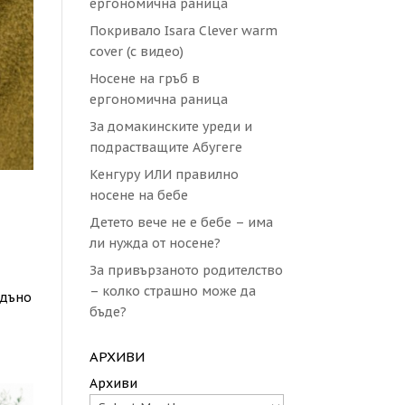
ергономична раница
Покривало Isara Clever warm
cover (с видео)
Носене на гръб в
ергономична раница
За домакинските уреди и
подрастващите Абугеге
Кенгуру ИЛИ правилно
носене на бебе
Детето вече не е бебе – има
ли нужда от носене?
За привързаното родителство
– колко страшно може да
/дъно
бъде?
АРХИВИ
Архиви