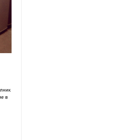
илник
ие в