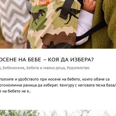
СЕНЕ НА БЕБЕ – КОЯ ДА ИЗБЕРА?
d
,
Бебеносене
,
Бебета и малки деца
,
Родителство
ползите и удобството при носене на бебето, които обаче са
ргономична раница да изберат. Кенгуру с неговата тясна база
на бебето не е...