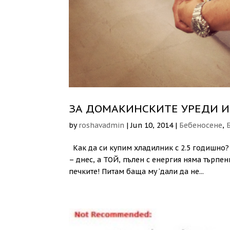
ЗА ДОМАКИНСКИТЕ УРЕДИ И
by
roshavadmin
|
Jun 10, 2014
|
Бебеносене
,
Как да си купим хладилник с 2.5 годишно?
– днес, а ТОЙ, пълен с енергия няма търпе
печките! Питам баща му ‘дали да не...