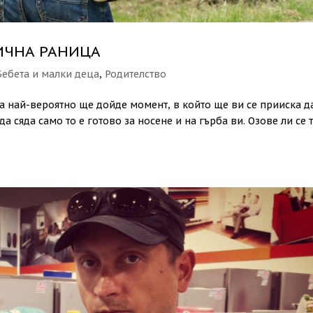
МИЧНА РАНИЦА
Бебета и малки деца
,
Родителство
а най-вероятно ще дойде момент, в който ще ви се прииска д
 да сяда само то е готово за носене и на гърба ви. Озове ли се 