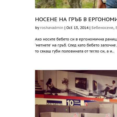
НОСЕНЕ НА ГРЪБ В ЕРГОНО
by
roshavadmin
|
Oct 13, 2014
|
Бебеносене
,
Ако носите бебето си в ергономична раниц
‘метнете’ на гръб. След като бебето започне
то сякаш губи половината от тегло си, а и...