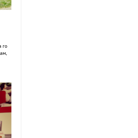
а го
там,