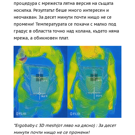
процедура с мрежеста лятна версия на същата
носилка. Резултатът беше много интересен и
неочакван. За десет минути почти нищо не се
промени! Температурата се покачи с малко под
градус в областта точно над колана, където няма
мрежа, а обикновен плат.
*Ergobaby с 3D mesh(от ляво на дясно) : За десет
минути почти нищо не се промени!