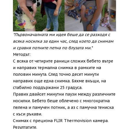
*Първоначалната ми идея беше да се разходя с
всяка носилка за един час, след което да снимам
и сравня потните петна по блузата ми.*
Методът:
С всяка от четирите раници сложих бебето вътре
и направих термална снимка в рамките на
половин минута. След точно десет минути
направих още една снимка. Бяхме вкъщи, на
стабилно поддържани 25 градуса.
Правих двайсет минутни паузи между различните
носилки. Бебето беше облечено с многократна
пелена и памучен потник, а аз с памучна тениска
с къси ръкави.
Снимах с прецизна FLIR Thermovision камера.
Резултатите.