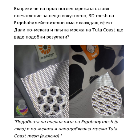
Въпреки че на пръв поглед мрежата оставя
впечатление за нещо изкуствено, 3D mesh на
Ergobaby действително има охлаждащ ефект.
Дали по-меката и плътна мрежа на Tula Coast ще
даде подобни резултати?
*Подобната на пчелна пита на Ergobaby mesh (в
ляво) и по-меката и наподобяваща мрежа Tula
Coast mesh (в дясно) *