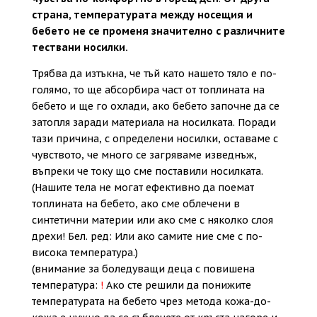
страна, температурата между носещия и
бебето не се променя значително с различните
тествани носилки.
Трябва да изтъкна, че тъй като нашето тяло е по-
голямо, то ще абсорбира част от топлината на
бебето и ще го охлади, ако бебето започне да се
затопля заради материала на носилката. Поради
тази причина, с определени носилки, оставаме с
чувството, че много се загряваме изведнъж,
въпреки че току що сме поставили носилката.
(Нашите тела не могат ефективно да поемат
топлината на бебето, ако сме облечени в
синтетични материи или ако сме с няколко слоя
дрехи! Бел. ред: Или ако самите ние сме с по-
висока температура.)
(
внимание
за боледуващи деца с повишена
температура:
!
Ако сте решили да понижите
температурата на бебето чрез метода кожа-до-