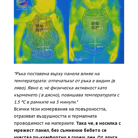
*Ръка поставена върху панела влияе на
температурата: отпечатъкът от ръка е видим (в
ляво). Явно е, че физическа активност като
кърменето ( в дясно), повишава температурата с
1.5 ºC в рамките на 5 минути.*
Всички тези измервания на повърхността,
отразяват въздушността и термалната
проводимост на материите.
Така че, в носилка с
мрежест панел, без съмнение бебето се
чувства по-комфортно в горещ ден
.
От друга