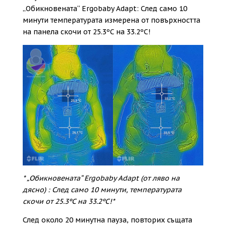
„Обикновената“ Ergobaby Adapt: След само 10
минути температурата измерена от повърхността
на панела скочи от 25.3ºC на 33.2ºC!
* „Обикновената“ Ergobaby Adapt (от ляво на
дясно) : След само 10 минути, температурата
скочи от 25.3ºC на 33.2ºC!*
След около 20 минутна пауза, повторих същата