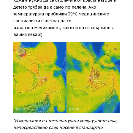
кожа е нужно да се съблечете от кръста нагоре и
детето трябва да е само по пелена. Ако
температурата приближи 39ºC медицинските
специалисти съветват да се
използва медикамент, както и да се свържете с
вашия лекар!)
*Измервания на температурата между двете тела,
непосредствено след носене в стандартно