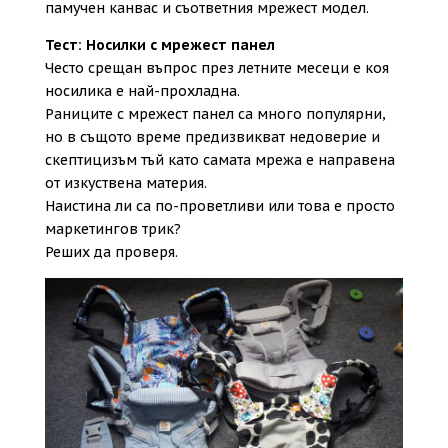
памучен канвас и съответния мрежест модел.
Тест: Носилки с мрежест панел
Често срещан въпрос през летните месеци е коя
носилика е най-прохладна.
Раниците с мрежест панел са много популярни,
но в същото време предизвикват недоверие и
скептицизъм тъй като самата мрежа е направена
от изкуствена материя.
Наистина ли са по-проветливи или това е просто
маркетингов трик?
Реших да проверя.