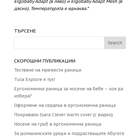
Ergobaby Adapt (в ляво) и Ergobaby Adapt Mesh (в
дясно). Температурата е еднаква.*
ТЪРСЕНЕ
СКОРОШНИ ПУБЛИКАЦИИ
Тестване на мрежести раници
Tula Explore е тук!
Eргономична раница за носене на бебе – коя да
избера?
Оформяне на седалка в ергономична раница
Покривало Isara Clever warm cover (с видео)
Носене на гръб в ергономична раница
За домакинските уреди и подрастващите Абугеге