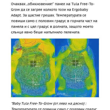
Очаквах „обикновеният“ панел на Tula Free-To-
Grow да се загрее колкото този на Ergobaby
Adapt. За щастие грешах. Температурата се
повиши само с половин градус в горната част на
панела и с цял градус в долната, защото моето
слънце явно беше напълнило пелената.
*Baby Tula Free-To-Grow (от ляво на дясно) :
Температурата се повиши само с половин градус