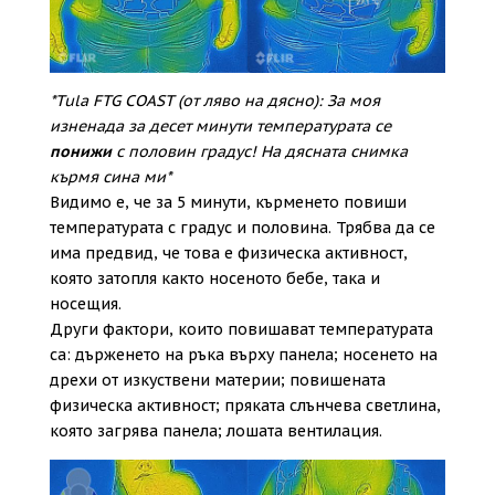
*Tula FTG COAST (от ляво на дясно): За моя
изненада за десет минути температурата се
понижи
с половин градус! На дясната снимка
кърмя сина ми*
Видимо е, че за 5 минути, кърменето повиши
температурата с градус и половина. Трябва да се
има предвид, че това е физическа активност,
която затопля както носеното бебе, така и
носещия.
Други фактори, които повишават температурата
са: държенето на ръка върху панела; носенето на
дрехи от изкуствени материи; повишената
физическа активност; пряката слънчева светлина,
която загрява панела; лошата вентилация.