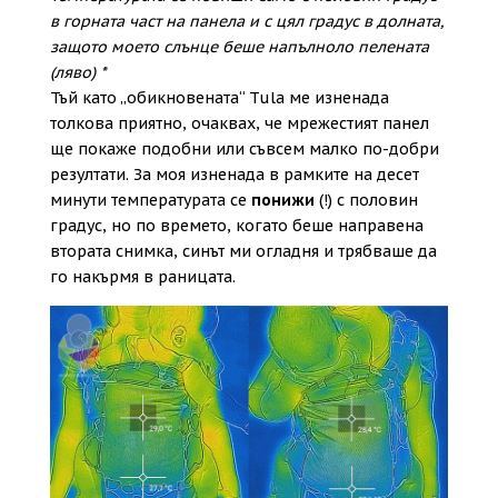
в горната част на панела и с цял градус в долната,
защото моето слънце беше напълноло пелената
(ляво) *
Тъй като „обикновената“ Tula ме изненада
толкова приятно, очаквах, че мрежестият панел
ще покаже подобни или съвсем малко по-добри
резултати. За моя изненада в рамките на десет
минути температурата се
понижи
(!) с половин
градус, но по времето, когато беше направена
втората снимка, синът ми огладня и трябваше да
го накърмя в раницата.