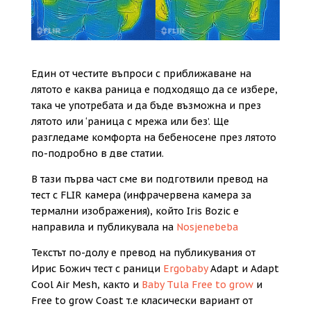
Един от честите въпроси с приближаване на
лятото е каква раница е подходящо да се избере,
така че употребата и да бъде възможна и през
лятото или ‘раница с мрежа или без’. Ще
разгледаме комфорта на бебеносене през лятото
по-подробно в две статии.
В тази първа част сме ви подготвили превод на
тест с FLIR камера (инфрачервена камера за
термални изображения), който Iris Bozic е
направила и публикувала на
Nosjenebeba
Текстът по-долу е превод на публикувания от
Ирис Божич тест с раници
Ergobaby
Adapt и Adapt
Cool Air Mesh, както и
Baby Tula Free to grow
и
Free to grow Coast т.е класически вариант от