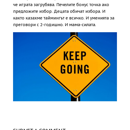
че играта загрубява. Печелите бонус точка ако
предложите избор. Децата обичат избора. И
както казахме таймингът е всичко. И уменията за
преговори с 2-годишно. И мама-силата.