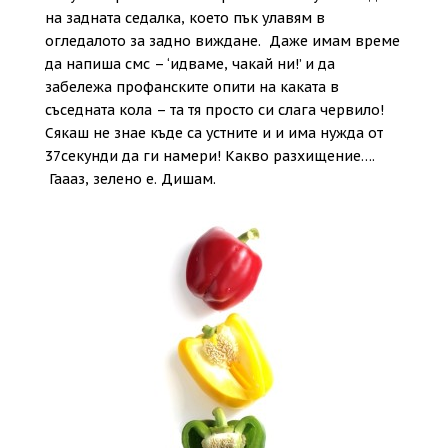
на задната седалка, което пък улавям в
огледалото за задно виждане. Даже имам време
да напиша смс – ‘идваме, чакай ни!’ и да
забележа профанските опити на каката в
съседната кола – та тя просто си слага червило!
Сякаш не знае къде са устните и и има нужда от
37секунди да ги намери! Какво разхищение….
Гаааз, зелено е. Дишам.