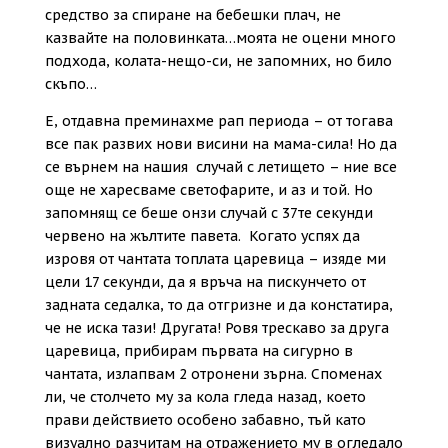
средство за спиране на бебешки плач, не
казвайте на половинката…моята не оцени много
подхода, колата-нещо-си, не запомних, но било
скъпо…
Е, отдавна преминахме рап периода – от тогава
все пак развих нови висини на мама-сила! Но да
се върнем на нашия случай с летището – ние все
още не харесваме светофарите, и аз и той. Но
запомнящ се беше онзи случай с 37те секунди
червено на жълтите павета. Когато успях да
изровя от чантата топлата царевица – изяде ми
цели 17 секунди, да я връча на пискунчето от
задната седалка, то да отгризне и да констатира,
че не иска тази! Другата! Ровя трескаво за друга
царевица, прибирам първата на сигурно в
чантата, излапвам 2 отронени зърна. Споменах
ли, че столчето му за кола гледа назад, което
прави действието особено забавно, тъй като
визуално разчитам на отражението му в огледало