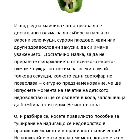
Извод: една майчина чанта трябва да е
достатъчно голяма за да събере и наръч от
варени зеленчуци, сурови плодове, ядки или
други здравословни закуски, да си имаме
уважението. Достатъчно малка, за да не
преравяте съдържанието от всичко-от-което-
нямаме-нужда-но-носим-за-всеки-случай
толкова секунди, колкото един светофар не
позволява – сигурно предзнаменование, че ще
изпуснете момента на зачатие на детското
недоволство и ще се озовете в кола, заплашваща
да бомбира от истерия. Не искате това.
О, и разбира се, носете правилното пособие за
туширане на надигащо се недоволство в
правилния момент и в правилното количество!
Не изпускайте онзи рошав момент, когато е ясно,