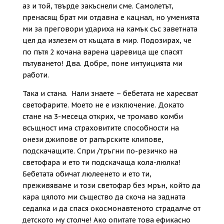
аз и той, твърде закъснели сме. Самолетът,
пренасящ брат ми отдавна е кацнал, но уменията
ми за преговори удариха на камък със заветната
цел да излезем от къщата в мир. Подозирах, че
по пътя 2 кочана варена царевица ще спасят
пътуването! Два. Добре, поне интуицията ми
работи.
Така и стана. Нали знаете – бебетата не харесват
светофарите. Моето не е изключение. Докато
стане на 3-месеца открих, че тромаво комби
всъщност има страховитите способности на
онези джипове от рапърските клипове,
подскачащите. Спри /тръгни по-резичко на
светофара и ето ти подскачаща кола-люлка!
Бебетата обичат люлеенето и ето ти,
преживяваме и този светофар без мрън, който да
кара цялото ми същество да скоча на задната
седалка и да спася окосмонавтеното страдалче от
детското му столче! Ако опитате това ефикасно