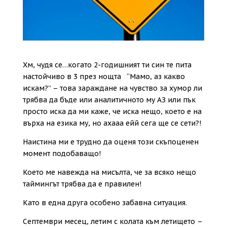
Хм, чудя се…когато 2-годишният ти син те пита
настойчиво в 3 през нощта “Мамо, аз какво
искам?” – това зараждане на чувство за хумор ли
трябва да бъде или аналитичното му АЗ или пък
просто иска да ми каже, че иска нещо, което е на
върха на езика му, но ахааа ейй сега ще се сети?!
Наистина ми е трудно да оценя този скъпоценен
момент подобаващо!
Което ме навежда на мисълта, че за всяко нещо
таймингът трябва да е правилен!
Като в една друга особено забавна ситуация.
Септември месец, летим с колата към летището –